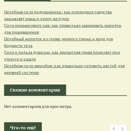
Целебная сила подорожника: как природное средство
заживляет раны и лечит желудок
Сила ромашкового чая: как правильно заваривать напиток
для пищеварения
Целебный напиток из семян черного тмина и меда для
бодрости тела
Сила и польза душицы: как ароматная трава помогает при
стрессе и кашле
Целебная сила зверобоя: как правильно готовить настой для
нервной системы
Свежие комментарии
Нет комментариев для просмотра.
Что-то ещё