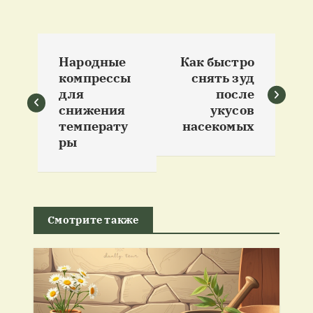
Н
Народные
Как быстро
а
компрессы
снять зуд
для
после
в
снижения
укусов
температу
насекомых
и
ры
г
а
Смотрите также
ц
и