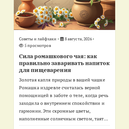
я
п
о
Советы и лайфхаки
8 августа, 2026
з
5 просмотров
Сила ромашкового чая: как
а
правильно заваривать напиток
для пищеварения
п
Золотая капля природы в вашей чашке
и
Ромашка издревле считалась верной
помощницей в заботе о теле, когда речь
с
заходила о внутреннем спокойствии и
гармонии. Эти скромные цветы,
я
наполненные солнечным светом, таят…