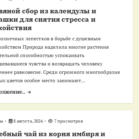
вяной сбор из календулы и
ашки для снятия стресса и
койствия
солнечных лепестков в борьбе с душевным
койством Природа наделила многие растения
тельной способностью успокаивать
шевавшиеся чувства и возвращать человеку
еннее равновесие. Среди огромного многообразия
ых цветов особое место занимают…
олжение..
ты
8 августа, 2026
7 просмотров
ебный чай из корня имбиря и