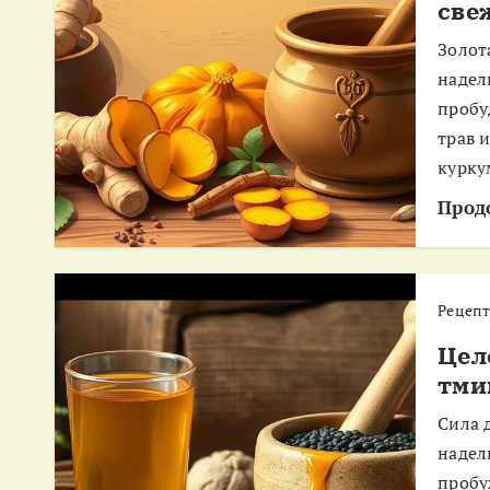
све
Золот
надел
пробу
трав 
курку
Прод
Рецеп
Цел
тми
Сила 
надел
пробу