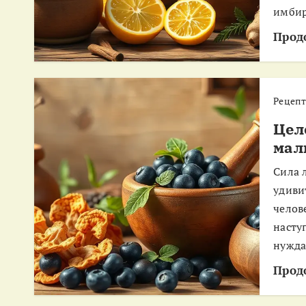
имбир
Прод
Рецеп
Цел
мал
Сила 
удиви
челов
насту
нужда
Прод