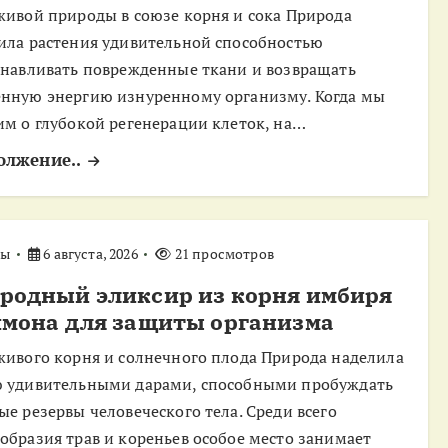
живой природы в союзе корня и сока Природа
ила растения удивительной способностью
анавливать поврежденные ткани и возвращать
нную энергию изнуренному организму. Когда мы
им о глубокой регенерации клеток, на…
олжение..
ты
6 августа, 2026
21 просмотров
родный эликсир из корня имбиря
имона для защиты организма
живого корня и солнечного плода Природа наделила
 удивительными дарами, способными пробуждать
ые резервы человеческого тела. Среди всего
образия трав и кореньев особое место занимает