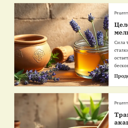
Рецеп
Цел
мел
Сила 
сталк
остае
беско
Прод
Рецеп
Тра
ака