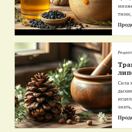
множе
тмин,
Прод
Рецеп
Тра
лип
Сила 
дыхан
исцел
знать
Прод