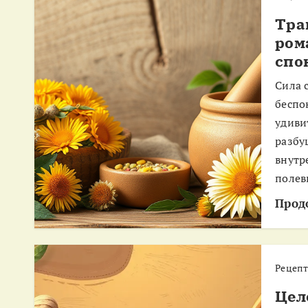
м
Тра
у
ром
спо
Сила 
беспо
удиви
разбу
внутр
полев
Прод
Рецеп
Цел