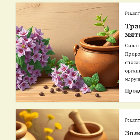
Рецеп
Тра
мят
Сила 
Приро
спосо
орган
наруш
Прод
Рецеп
Зол