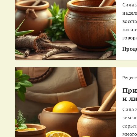
Сила 
надел
восст
жизне
говор
Прод
Рецеп
При
и л
Сила 
землю
скрыт
много