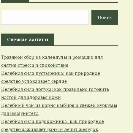
Поиск
Свежие записи
Травяной сбор из календулы и ромашки для
снятия стресса и спокойствия
Целебная сила пустырника: как природное
средство успокаивает сердце
Целебная сила лопуха: как правильно готовить
настой для здоровья кожи
Целебный чай из корня имбиря и свежей куркумы
для иммунитета
Целебная сила подорожника: как природное
средство заживляет раны и лечит желудок