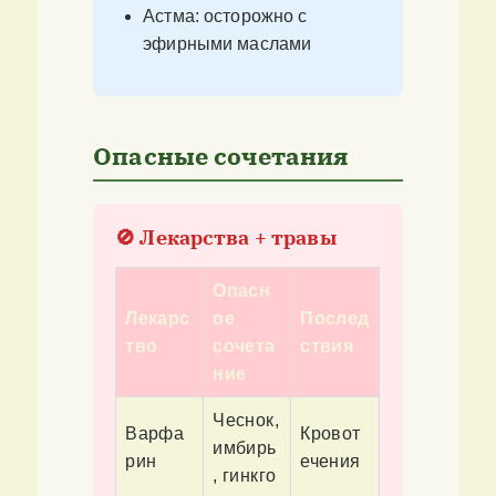
Астма: осторожно с
эфирными маслами
Опасные сочетания
🚫 Лекарства + травы
Опасн
Лекарс
ое
Послед
тво
сочета
ствия
ние
Чеснок,
Варфа
Кровот
имбирь
рин
ечения
, гинкго