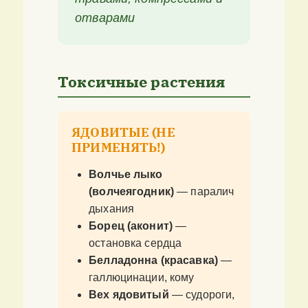
отварами
Токсичные растения
ЯДОВИТЫЕ (НЕ
ПРИМЕНЯТЬ!)
Волчье лыко
(волчеягодник)
— паралич
дыхания
Борец (аконит)
—
остановка сердца
Белладонна (красавка)
—
галлюцинации, кому
Вех ядовитый
— судороги,