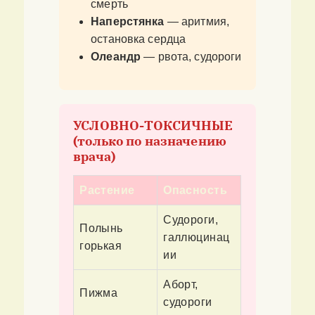
смерть
Наперстянка
— аритмия,
остановка сердца
Олеандр
— рвота, судороги
УСЛОВНО-ТОКСИЧНЫЕ
(только по назначению
врача)
Растение
Опасность
Судороги,
Полынь
галлюцинац
горькая
ии
Аборт,
Пижма
судороги