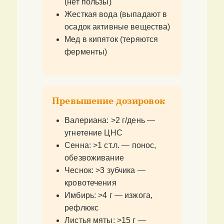
(нет пользы)
Жесткая вода (выпадают в
осадок активные вещества)
Мед в кипяток (теряются
ферменты)
Превышение дозировок
Валериана: >2 г/день —
угнетение ЦНС
Сенна: >1 ст.л. — понос,
обезвоживание
Чеснок: >3 зубчика —
кровотечения
Имбирь: >4 г — изжога,
рефлюкс
Листья мяты: >15 г —