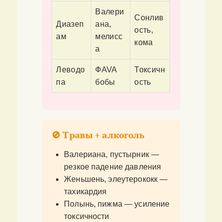
Валери
Сонлив
Диазеп
ана,
ость,
ам
мелисс
кома
а
Леводо
ФAVA
Токсичн
па
бобы
ость
🚫 Травы + алкоголь
Валериана, пустырник —
резкое падение давления
Женьшень, элеутерококк —
тахикардия
Полынь, пижма — усиление
токсичности