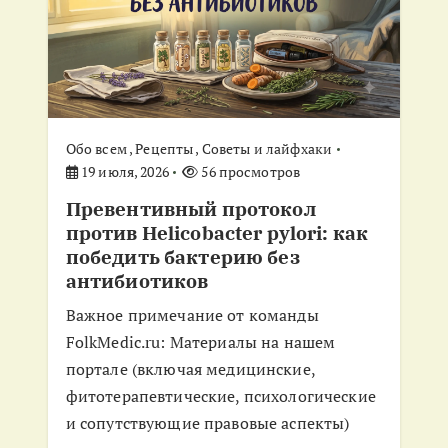
п
о
з
а
Обо всем
,
Рецепты
,
Советы и лайфхаки
19 июля, 2026
56 просмотров
п
Превентивный протокол
против Helicobacter pylori: как
и
победить бактерию без
антибиотиков
с
Важное примечание от команды
я
FolkMedic.ru: Материалы на нашем
портале (включая медицинские,
м
фитотерапевтические, психологические
и сопутствующие правовые аспекты)