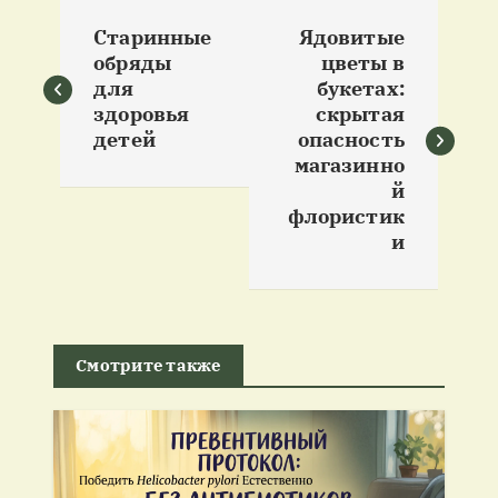
Н
Старинные
Ядовитые
а
обряды
цветы в
для
букетах:
в
здоровья
скрытая
детей
опасность
и
магазинно
й
флористик
г
и
а
ц
Смотрите также
и
я