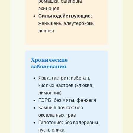
ромашка, calendula,
эхинацея
Сильнодействующие:
женьшень, элеутерококк,
левзея
Хронические
заболевания
Язва, гастрит: избегать
кислых настоев (клюква,
лимонник)
ГЭРБ: без мяты, фенхеля
Камни в почках: без
оксалатных трав
Гипотония: без валерианы,
пустырника