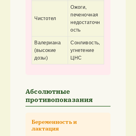
Ожоги,
печеночная
Чистотел
недостаточн
ость
Валериана
Сонливость,
(высокие
угнетение
дозы)
ЦНС
Абсолютные
противопоказания
Беременность и
лактация