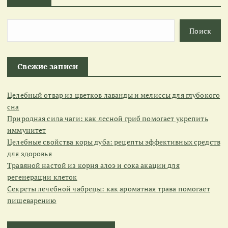
Поиск
Свежие записи
Целебный отвар из цветков лаванды и мелиссы для глубокого
сна
Природная сила чаги: как лесной гриб помогает укрепить
иммунитет
Целебные свойства коры дуба: рецепты эффективных средств
для здоровья
Травяной настой из корня алоэ и сока акации для
регенерации клеток
Секреты лечебной чабрецы: как ароматная трава помогает
пищеварению