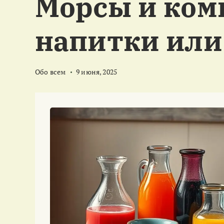
Морсы и ком
м
у
напитки или
Обо всем
9 июня, 2025