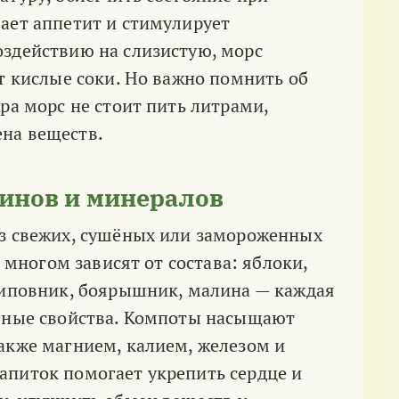
ает аппетит и стимулирует
здействию на слизистую, морс
т кислые соки. Но важно помнить об
ра морс не стоит пить литрами,
на веществ.
инов и минералов
из свежих, сушёных или замороженных
о многом зависят от состава: яблоки,
шиповник, боярышник, малина — каждая
ебные свойства. Компоты насыщают
акже магнием, калием, железом и
апиток помогает укрепить сердце и