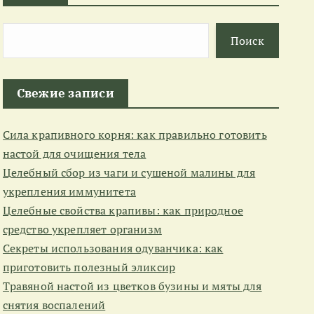
Поиск
Свежие записи
Сила крапивного корня: как правильно готовить
настой для очищения тела
Целебный сбор из чаги и сушеной малины для
укрепления иммунитета
Целебные свойства крапивы: как природное
средство укрепляет организм
Секреты использования одуванчика: как
приготовить полезный эликсир
Травяной настой из цветков бузины и мяты для
снятия воспалений