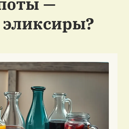
поты —
 эликсиры?