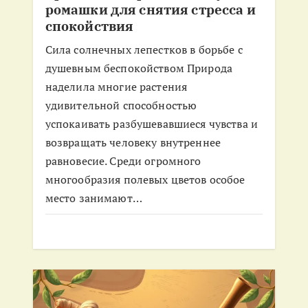
ромашки для снятия стресса и
а
спокойствия
п
Сила солнечных лепестков в борьбе с
душевным беспокойством Природа
и
наделила многие растения
удивительной способностью
с
успокаивать разбушевавшиеся чувства и
возвращать человеку внутреннее
я
равновесие. Среди огромного
м
многообразия полевых цветов особое
место занимают…