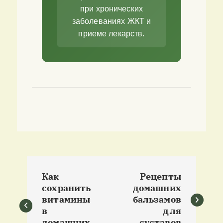
при хронических
заболеваниях ЖКТ и
приеме лекарств.
Н
Как
Рецепты
а
сохранить
домашних
витамины
бальзамов
в
в
для
домашних
суставов