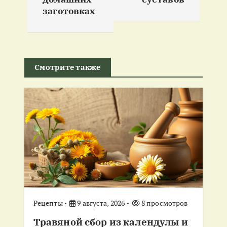
и
заготовках
г
а
Смотрите также
ц
и
я
п
о
Рецепты
9 августа, 2026
8 просмотров
з
Травяной сбор из календулы и