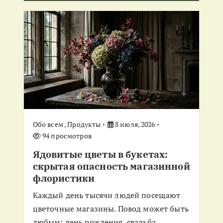
и
я
п
о
з
а
Обо всем
,
Продукты
8 июля, 2026
94 просмотров
п
Ядовитые цветы в букетах:
скрытая опасность магазинной
и
флористики
с
Каждый день тысячи людей посещают
цветочные магазины. Повод может быть
любым: день рождения, свадьба,