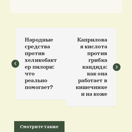
Н
Народные
Каприлова
а
средства
я кислота
против
против
в
хеликобакт
грибка
ер пилори:
кандида:
и
что
как она
реально
работает в
помогает?
кишечнике
г
и на коже
а
ц
Смотрите также