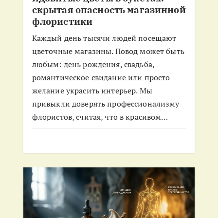
п
скрытая опасность магазинной
флористики
и
Каждый день тысячи людей посещают
с
цветочные магазины. Повод может быть
любым: день рождения, свадьба,
я
романтическое свидание или просто
желание украсить интерьер. Мы
м
привыкли доверять профессионализму
флористов, считая, что в красивом…