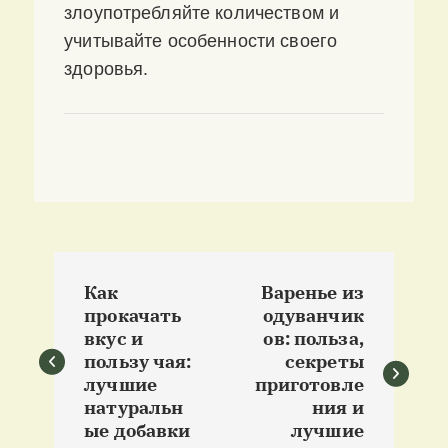
злоупотребляйте количеством и
учитывайте особенности своего
здоровья.
Н
Как
Варенье из
а
прокачать
одуванчик
вкус и
ов: польза,
в
пользу чая:
секреты
лучшие
приготовле
и
натуральн
ния и
ые добавки
лучшие