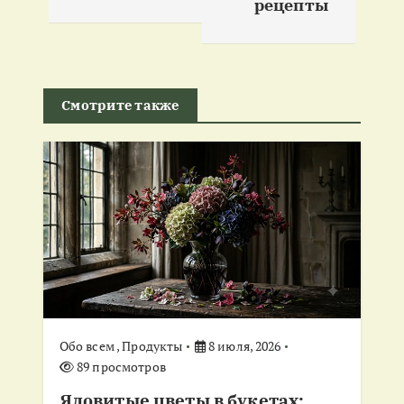
рецепты
г
а
ц
Смотрите также
и
я
п
о
з
Обо всем
,
Продукты
8 июля, 2026
а
89 просмотров
Ядовитые цветы в букетах: