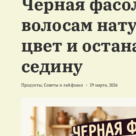
Черная фасо
м
у
волосам нат
цвет и оста
седину
Продукты
,
Советы и лайфхаки
29 марта, 2026