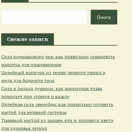
Поиск
Свежие записи
Сила ромашкового чая: как правильно заваривать
напиток для пищеварения
Целебный напиток из семян черного тмина и
меда для бодрости тела
Сила и польза душицы: как ароматная трава
помогает при стрессе и кашле
Целебная сила зверобоя: как правильно готовить
настой для нервной системы
Травяной настой из шишек ели и липового цвета
для здоровья легких