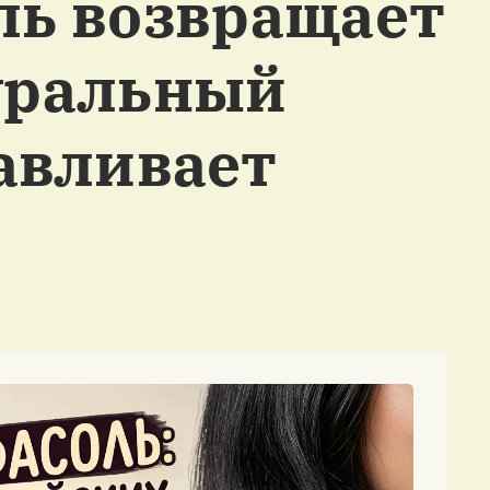
ль возвращает
уральный
навливает