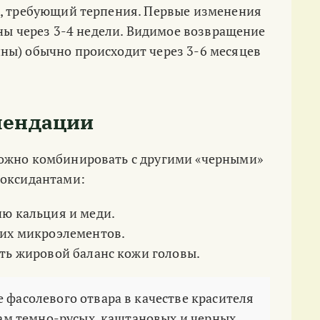
с, требующий терпения. Первые изменения
тны через 3-4 недели. Видимое возвращение
ны) обычно происходит через 3-6 месяцев
мендации
можно комбинировать с другими «черными»
иоксидантами:
ю кальция и меди.
их микроэлементов.
ь жировой баланс кожи головы.
фасолевого отвара в качестве красителя
ам темно-русых, каштановых и черных