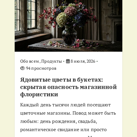
п
о
з
а
п
Обо всем
,
Продукты
8 июля, 2026
94 просмотров
и
Ядовитые цветы в букетах:
скрытая опасность магазинной
с
флористики
Каждый день тысячи людей посещают
я
цветочные магазины. Повод может быть
м
любым: день рождения, свадьба,
романтическое свидание или просто