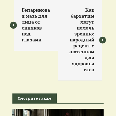
Н
Гепаринова
Как
а
я мазь для
бархатцы
лица от
могут
в
синяков
помочь
под
зрению:
и
глазами
народный
рецепт с
лютеином
г
для
здоровья
а
глаз
ц
и
Смотрите также
я