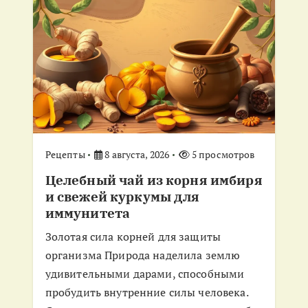
и
я
п
о
з
Рецепты
8 августа, 2026
5 просмотров
Целебный чай из корня имбиря
а
и свежей куркумы для
иммунитета
п
Золотая сила корней для защиты
и
организма Природа наделила землю
удивительными дарами, способными
с
пробудить внутренние силы человека.