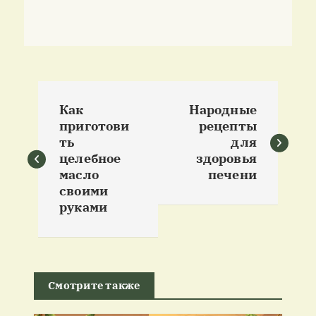
Н
Как
Народные
а
приготови
рецепты
ть
для
в
целебное
здоровья
масло
печени
и
своими
руками
г
а
Смотрите также
ц