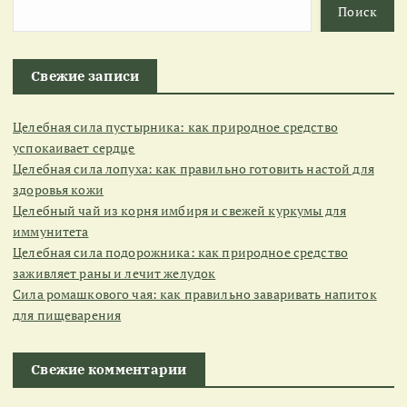
Поиск
Свежие записи
Целебная сила пустырника: как природное средство
успокаивает сердце
Целебная сила лопуха: как правильно готовить настой для
здоровья кожи
Целебный чай из корня имбиря и свежей куркумы для
иммунитета
Целебная сила подорожника: как природное средство
заживляет раны и лечит желудок
Сила ромашкового чая: как правильно заваривать напиток
для пищеварения
Свежие комментарии