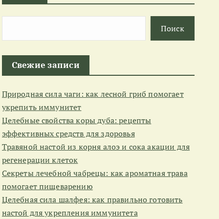
Поиск
Свежие записи
Природная сила чаги: как лесной гриб помогает
укрепить иммунитет
Целебные свойства коры дуба: рецепты
эффективных средств для здоровья
Травяной настой из корня алоэ и сока акации для
регенерации клеток
Секреты лечебной чабрецы: как ароматная трава
помогает пищеварению
Целебная сила шалфея: как правильно готовить
настой для укрепления иммунитета