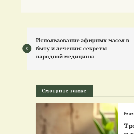
Н
Использование эфирных масел в
а
быту и лечении: секреты
народной медицины
в
и
Смотрите также
г
Реце
а
Тр
и 