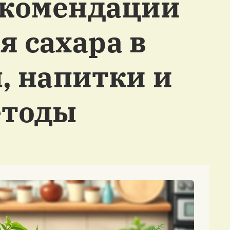
екомендации
я сахара в
, напитки и
етоды