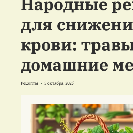
Народные р
м
у
для снижени
крови: травы
домашние м
Рецепты
5 октября, 2025