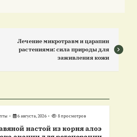
Лечение микротравм и царапин
растениями: сила природы для
заживления кожи
пты
6 августа, 2026
8 просмотров
авяной настой из корня алоэ
сока акации для регенерации