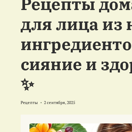
Рецепты дом
м
у
для лица из
ингредиентов
сияние и здо
✨
Рецепты
2 сентября, 2025