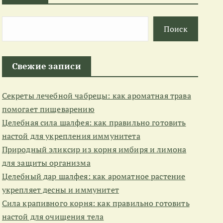
Поиск
Свежие записи
Секреты лечебной чабрецы: как ароматная трава
помогает пищеварению
Целебная сила шалфея: как правильно готовить
настой для укрепления иммунитета
Природный эликсир из корня имбиря и лимона
для защиты организма
Целебный дар шалфея: как ароматное растение
укрепляет десны и иммунитет
Сила крапивного корня: как правильно готовить
настой для очищения тела